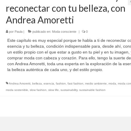
reconectar con tu belleza, con
Andrea Amoretti
por
Paula
|
publicado en:
Moda consciente
|
0
Este capítulo es muy especial porque te habla a ti de reconectar c
esencia y tu belleza, condición indispensable para, desde ahí, cons
un estilo propio con el que estar a gusto en tu piel y en tu imagen, 
comprar moda con cabeza y corazón. Para ello, tengo la suerte de
con Andrea Amoretti, toda una experta en la exploración de la esen
la belleza auténtica de cada uno, y del estilo propio.
Andrea Amoretti
,
belleza
,
esencia
,
fashion
,
fast fashion
,
medio ambiente
,
moda
,
moda con
moda sostenible
,
slow fashion
,
slow life
,
sustainability
,
sustainable fashion