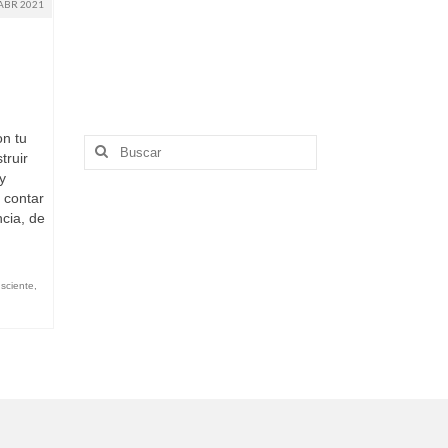
ABR 2021
on tu
Buscar
truir
por:
y
 contar
cia, de
sciente
,