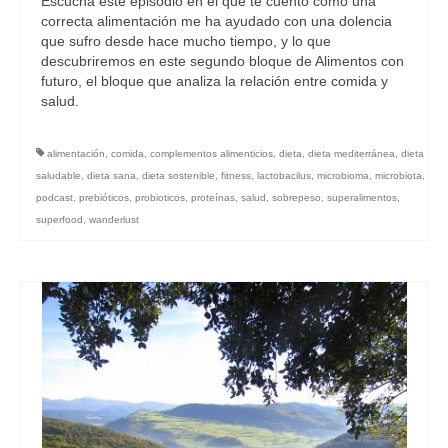
Escucha este episodio en el que te cuento cómo una
correcta alimentación me ha ayudado con una dolencia
que sufro desde hace mucho tiempo, y lo que
descubriremos en este segundo bloque de Alimentos con
futuro, el bloque que analiza la relación entre comida y
salud.
alimentación
,
comida
,
complementos alimenticios
,
dieta
,
dieta mediterránea
,
dieta
saludable
,
dieta sana
,
dieta sostenible
,
fitness
,
lactobacilus
,
microbioma
,
microbiota
,
podcast
,
prebióticos
,
probioticos
,
proteínas
,
salud
,
sobrepeso
,
superalimentos
,
superfood
,
wanderlust