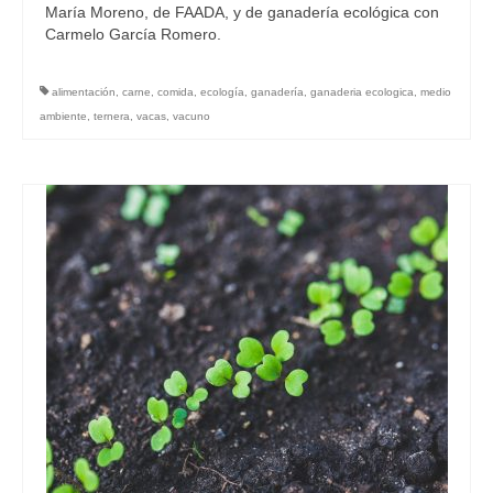
María Moreno, de FAADA, y de ganadería ecológica con
Carmelo García Romero.
alimentación
,
carne
,
comida
,
ecología
,
ganadería
,
ganaderia ecologica
,
medio
ambiente
,
ternera
,
vacas
,
vacuno