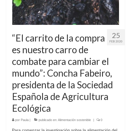
25
“El carrito de la compra
FEB 2020
es nuestro carro de
combate para cambiar el
mundo”: Concha Fabeiro,
presidenta de la Sociedad
Española de Agricultura
Ecológica
por
Paula
|
publicado en:
Alimentación sostenible
|
0
Para comenzar la investigación sobre la alimentación del