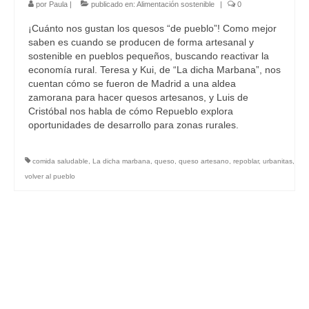
por
Paula
|
publicado en:
Alimentación sostenible
|
0
¡Cuánto nos gustan los quesos “de pueblo”! Como mejor
saben es cuando se producen de forma artesanal y
sostenible en pueblos pequeños, buscando reactivar la
economía rural. Teresa y Kui, de “La dicha Marbana”, nos
cuentan cómo se fueron de Madrid a una aldea
zamorana para hacer quesos artesanos, y Luis de
Cristóbal nos habla de cómo Repueblo explora
oportunidades de desarrollo para zonas rurales.
comida saludable
,
La dicha marbana
,
queso
,
queso artesano
,
repoblar
,
urbanitas
,
volver al pueblo