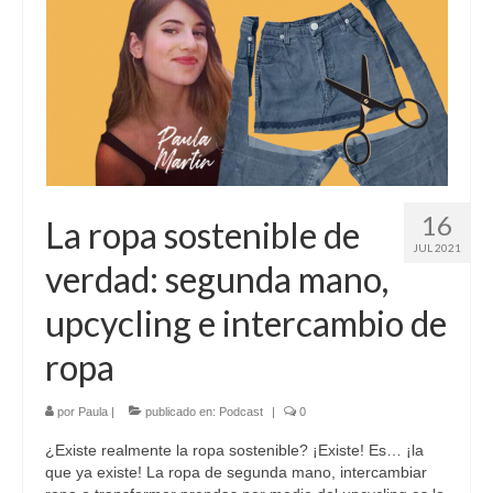
Sobre mí
Contacto
16
La ropa sostenible de
JUL 2021
verdad: segunda mano,
upcycling e intercambio de
ropa
por
Paula
|
publicado en:
Podcast
|
0
¿Existe realmente la ropa sostenible? ¡Existe! Es… ¡la
que ya existe! La ropa de segunda mano, intercambiar