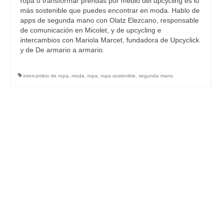
ropa o transformar prendas por medio del upcycling es lo
más sostenible que puedes encontrar en moda. Hablo de
apps de segunda mano con Olatz Elezcano, responsable
de comunicación en Micolet, y de upcycling e
intercambios con Mariola Marcet, fundadora de Upcyclick
y de De armario a armario.
intercambio de ropa
,
moda
,
ropa
,
ropa sostenible
,
segunda mano