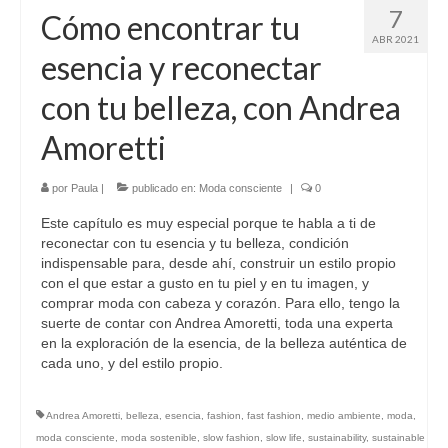
7
Cómo encontrar tu
ABR 2021
esencia y reconectar
con tu belleza, con Andrea
Amoretti
por
Paula
|
publicado en:
Moda consciente
|
0
Este capítulo es muy especial porque te habla a ti de
reconectar con tu esencia y tu belleza, condición
indispensable para, desde ahí, construir un estilo propio
con el que estar a gusto en tu piel y en tu imagen, y
comprar moda con cabeza y corazón. Para ello, tengo la
suerte de contar con Andrea Amoretti, toda una experta
en la exploración de la esencia, de la belleza auténtica de
cada uno, y del estilo propio.
Andrea Amoretti
,
belleza
,
esencia
,
fashion
,
fast fashion
,
medio ambiente
,
moda
,
moda consciente
,
moda sostenible
,
slow fashion
,
slow life
,
sustainability
,
sustainable