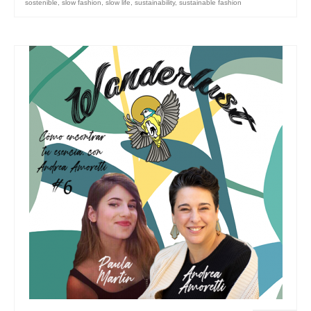
sostenible
,
slow fashion
,
slow life
,
sustainability
,
sustainable fashion