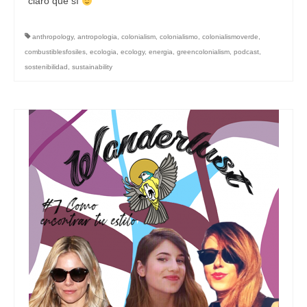
claro que sí
anthropology
,
antropologia
,
colonialism
,
colonialismo
,
colonialismoverde
,
combustiblesfosiles
,
ecologia
,
ecology
,
energia
,
greencolonialism
,
podcast
,
sostenibilidad
,
sustainability