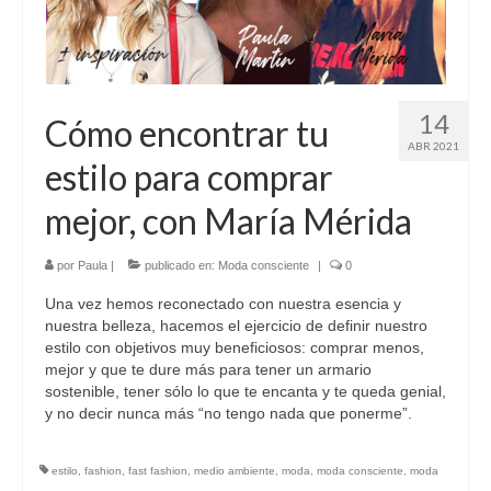
14
Cómo encontrar tu
ABR 2021
estilo para comprar
mejor, con María Mérida
por
Paula
|
publicado en:
Moda consciente
|
0
Una vez hemos reconectado con nuestra esencia y
nuestra belleza, hacemos el ejercicio de definir nuestro
estilo con objetivos muy beneficiosos: comprar menos,
mejor y que te dure más para tener un armario
sostenible, tener sólo lo que te encanta y te queda genial,
y no decir nunca más “no tengo nada que ponerme”.
estilo
,
fashion
,
fast fashion
,
medio ambiente
,
moda
,
moda consciente
,
moda