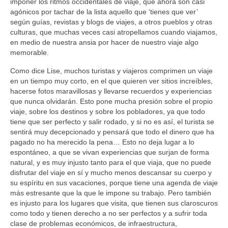
imponer los ritmos occidentales de viaje, que ahora son casi
agónicos por tachar de la lista aquello que ‘tienes que ver’
según guías, revistas y blogs de viajes, a otros pueblos y otras
culturas, que muchas veces casi atropellamos cuando viajamos,
en medio de nuestra ansia por hacer de nuestro viaje algo
memorable.
Como dice Lise, muchos turistas y viajeros comprimen un viaje
en un tiempo muy corto, en el que quieren ver sitios increíbles,
hacerse fotos maravillosas y llevarse recuerdos y experiencias
que nunca olvidarán. Esto pone mucha presión sobre el propio
viaje, sobre los destinos y sobre los pobladores, ya que todo
tiene que ser perfecto y salir rodado, y si no es así, el turista se
sentirá muy decepcionado y pensará que todo el dinero que ha
pagado no ha merecido la pena… Esto no deja lugar a lo
espontáneo, a que se vivan experiencias que surjan de forma
natural, y es muy injusto tanto para el que viaja, que no puede
disfrutar del viaje en sí y mucho menos descansar su cuerpo y
su espíritu en sus vacaciones, porque tiene una agenda de viaje
más estresante que la que le impone su trabajo. Pero también
es injusto para los lugares que visita, que tienen sus claroscuros
como todo y tienen derecho a no ser perfectos y a sufrir toda
clase de problemas económicos, de infraestructura,