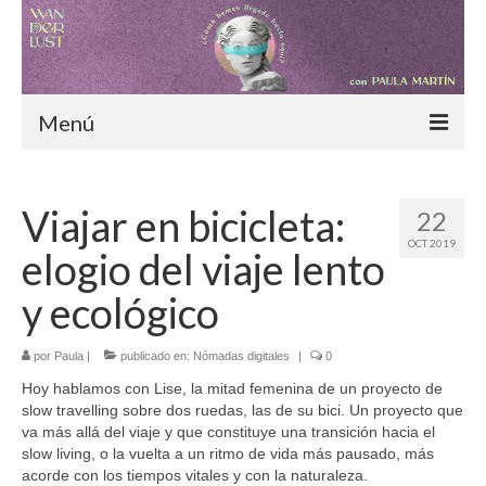
Menú
Inicio
Viajar en bicicleta:
22
Blog
OCT 2019
elogio del viaje lento
¿Cómo hemos llegado hasta aquí?
y ecológico
Moda consciente
por
Paula
|
Alimentación sostenible
publicado en:
Nómadas digitales
|
0
Hoy hablamos con Lise, la mitad femenina de un proyecto de
Nómadas digitales
slow travelling sobre dos ruedas, las de su bici. Un proyecto que
va más allá del viaje y que constituye una transición hacia el
Especiales
slow living, o la vuelta a un ritmo de vida más pausado, más
acorde con los tiempos vitales y con la naturaleza.