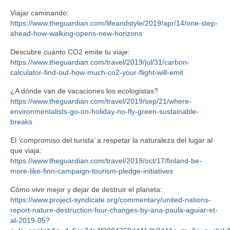
Viajar caminando:
https://www.theguardian.com/lifeandstyle/2019/apr/14/one-step-
ahead-how-walking-opens-new-horizons
Descubre cuánto CO2 emite tu viaje:
https://www.theguardian.com/travel/2019/jul/31/carbon-
calculator-find-out-how-much-co2-your-flight-will-emit
¿A dónde van de vacaciones los ecologistas?
https://www.theguardian.com/travel/2019/sep/21/where-
environmentalists-go-on-holiday-no-fly-green-sustainable-
breaks
El ‘compromiso del turista’ a respetar la naturaleza del lugar al
que viaja:
https://www.theguardian.com/travel/2019/oct/17/finland-be-
more-like-finn-campaign-tourism-pledge-initiatives
Cómo vivir mejor y dejar de destruir el planeta:
https://www.project-syndicate.org/commentary/united-nations-
report-nature-destruction-four-changes-by-ana-paula-aguiar-et-
al-2019-05?