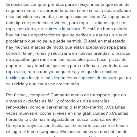
Si necesitas comprar prendas para el viaje, intenta que sean de
segunda mano. Te sorprendería ver cómo se está desarrollando
esta industria hoy en día, con aplicaciones como Wallapop para
todo tipo de productos o Vinted, para ropa… si
tienes que tirar
ropa, por cierto, no la tires a la basura
. Si está en buen estado,
hay muchas organizaciones que se dedican a darles un nuevo
propietario que no se la puede permitir. Si está en mal estado,
hay muchas marcas de moda que están aceptando ropa para
convertirla en jirones y reutilizarla en nuevas prendas, o marcas
de zapatillas que reutilizan los materiales para hacer pistas de
deporte… hay muchas opciones para no llenar el vertedero con
ropa vieja, rota o que ya no quieres, y es que los
residuos
textiles son los que más llenan estos espacios de basura
que no
se recicla y que cada vez crecen más.
Por último, ¡comparte! Comparte medio de transporte, que en
grandes ciudades es fácil y cómodo y utiliza energías
renovables, como el car-sharing o el moto-sharing. ¿Cuántas
veces mueves el coche si vives en una gran ciudad? ¿Cuántas
horas de tu vida has malgastado en buscar aparcamiento?
Comparte trayecto con Blabla car, comparte casa con el house-
sitting o el home-swapping. Muchos estudios ya nos hablan de