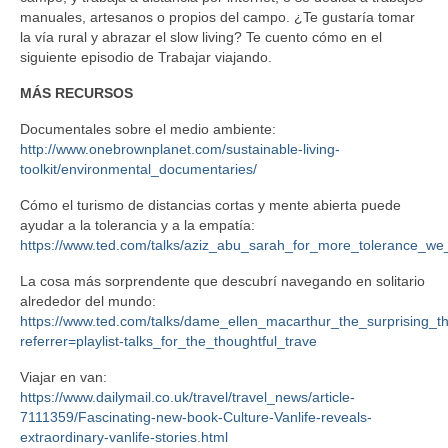
manuales, artesanos o propios del campo. ¿Te gustaría tomar
la vía rural y abrazar el slow living? Te cuento cómo en el
siguiente episodio de Trabajar viajando.
MÁS RECURSOS
Documentales sobre el medio ambiente:
http://www.onebrownplanet.com/sustainable-living-
toolkit/environmental_documentaries/
Cómo el turismo de distancias cortas y mente abierta puede
ayudar a la tolerancia y a la empatía:
https://www.ted.com/talks/aziz_abu_sarah_for_more_tolerance_w
La cosa más sorprendente que descubrí navegando en solitario
alrededor del mundo:
https://www.ted.com/talks/dame_ellen_macarthur_the_surprising_t
referrer=playlist-talks_for_the_thoughtful_trave
Viajar en van:
https://www.dailymail.co.uk/travel/travel_news/article-
7111359/Fascinating-new-book-Culture-Vanlife-reveals-
extraordinary-vanlife-stories.html