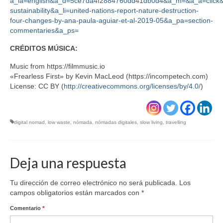
a_la=english&a_d=5ce7da4f2884760dd41db0d4&a_m=&a_a=click
sustainability&a_li=united-nations-report-nature-destruction-
four-changes-by-ana-paula-aguiar-et-al-2019-05&a_pa=section-
commentaries&a_ps=
CRÉDITOS MÚSICA:
Music from https://filmmusic.io
«Frearless First» by Kevin MacLeod (https://incompetech.com)
License: CC BY (
http://creativecommons.org/licenses/by/4.0/
)
digital nomad
,
low waste
,
nómada
,
nómadas digitales
,
slow living
,
travelling
Deja una respuesta
Tu dirección de correo electrónico no será publicada.
Los
campos obligatorios están marcados con
*
Comentario
*