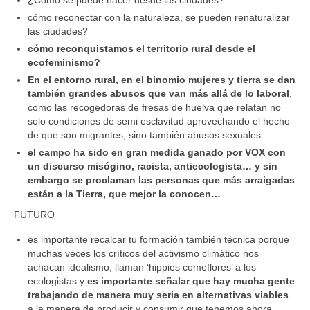
¿Cómo se puede hacer desde las ciudades?
cómo reconectar con la naturaleza, se pueden renaturalizar
las ciudades?
cómo reconquistamos el territorio rural desde el
ecofeminismo?
En el entorno rural, en el binomio mujeres y tierra se dan
también grandes abusos que van más allá de lo laboral
,
como las recogedoras de fresas de huelva que relatan no
solo condiciones de semi esclavitud aprovechando el hecho
de que son migrantes, sino también abusos sexuales
el campo ha sido en gran medida ganado por VOX con
un discurso misógino, racista, antiecologista… y sin
embargo se proclaman las personas que más arraigadas
están a la Tierra, que mejor la conocen…
FUTURO
es importante recalcar tu formación también técnica porque
muchas veces los críticos del activismo climático nos
achacan idealismo, llaman ‘hippies comeflores’ a los
ecologistas y
es importante señalar que hay mucha gente
trabajando de manera muy seria en alternativas viables
a la manera de producir y consumir que tenemos ahora