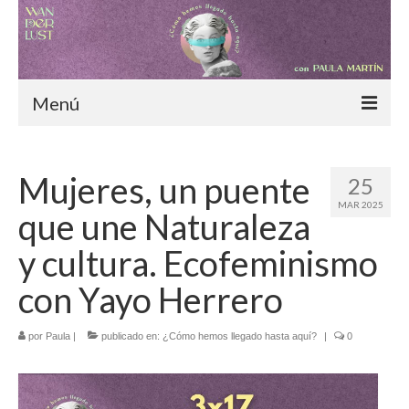
Menú
Inicio
Mujeres, un puente
25
Blog
MAR 2025
que une Naturaleza
¿Cómo hemos llegado hasta aquí?
y cultura. Ecofeminismo
Moda consciente
con Yayo Herrero
Alimentación sostenible
por
Paula
|
publicado en:
¿Cómo hemos llegado hasta aquí?
|
0
Nómadas digitales
Especiales