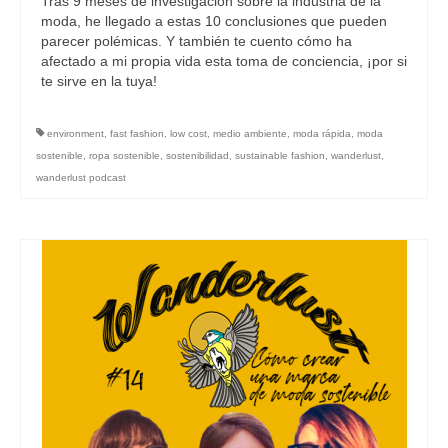
Tras 9 meses de investigación sobre la industria de la
moda, he llegado a estas 10 conclusiones que pueden
parecer polémicas. Y también te cuento cómo ha
afectado a mi propia vida esta toma de conciencia, ¡por si
te sirve en la tuya!
environment
,
fast fashion
,
low cost
,
medio ambiente
,
moda rápida
,
moda
sostenible
,
ropa sostenible
,
sostenibilidad
,
sustainable fashion
,
wanderlust
,
wanderlust podcast