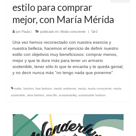
estilo para comprar
mejor, con María Mérida
por
Paula
|
publicado en:
Moda consciente
|
0
Una vez hemos reconectado con nuestra esencia y
nuestra belleza, hacemos el ejercicio de definir nuestro
estilo con objetivos muy beneficiosos: comprar menos,
mejor y que te dure más para tener un armario
sostenible, tener sólo lo que te encanta y te queda genial,
y no decir nunca más “no tengo nada que ponerme”.
estilo
,
fashion
,
fast fashion
,
medio ambiente
,
moda
,
moda consciente
,
moda
sostenible
,
slow fashion
,
slow life
,
sustainability
,
sustainable fashion