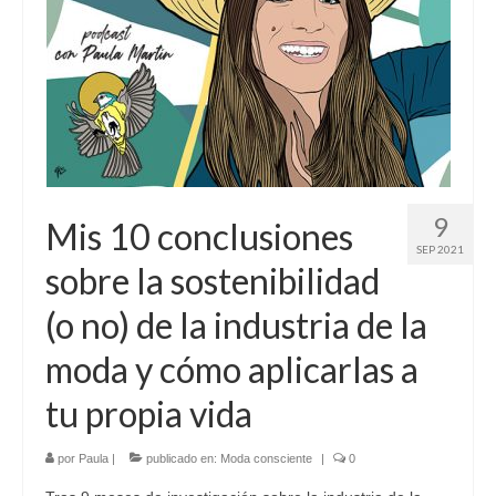
Sobre mí
Contacto
9
Mis 10 conclusiones
SEP 2021
sobre la sostenibilidad
(o no) de la industria de la
moda y cómo aplicarlas a
tu propia vida
por
Paula
|
publicado en:
Moda consciente
|
0