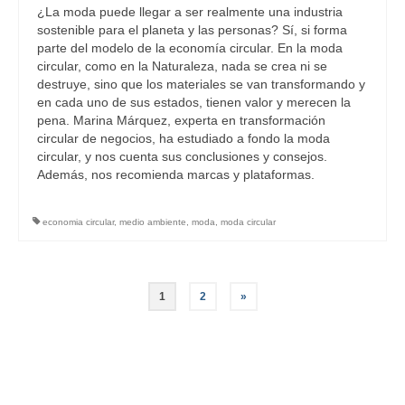
¿La moda puede llegar a ser realmente una industria
sostenible para el planeta y las personas? Sí, si forma
parte del modelo de la economía circular. En la moda
circular, como en la Naturaleza, nada se crea ni se
destruye, sino que los materiales se van transformando y
en cada uno de sus estados, tienen valor y merecen la
pena. Marina Márquez, experta en transformación
circular de negocios, ha estudiado a fondo la moda
circular, y nos cuenta sus conclusiones y consejos.
Además, nos recomienda marcas y plataformas.
economia circular
,
medio ambiente
,
moda
,
moda circular
Navegación
1
2
»
de
entradas