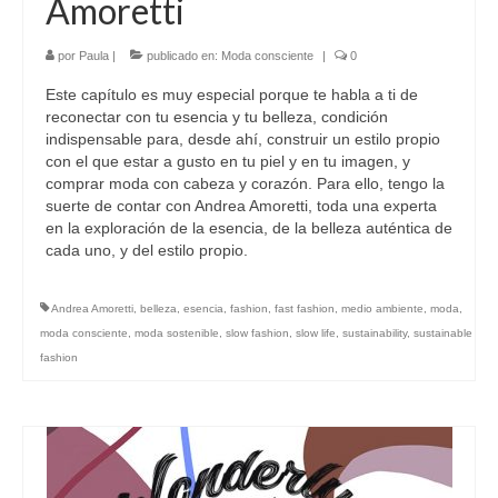
Amoretti
por
Paula
|
publicado en:
Moda consciente
|
0
Este capítulo es muy especial porque te habla a ti de
reconectar con tu esencia y tu belleza, condición
indispensable para, desde ahí, construir un estilo propio
con el que estar a gusto en tu piel y en tu imagen, y
comprar moda con cabeza y corazón. Para ello, tengo la
suerte de contar con Andrea Amoretti, toda una experta
en la exploración de la esencia, de la belleza auténtica de
cada uno, y del estilo propio.
Andrea Amoretti
,
belleza
,
esencia
,
fashion
,
fast fashion
,
medio ambiente
,
moda
,
moda consciente
,
moda sostenible
,
slow fashion
,
slow life
,
sustainability
,
sustainable
fashion