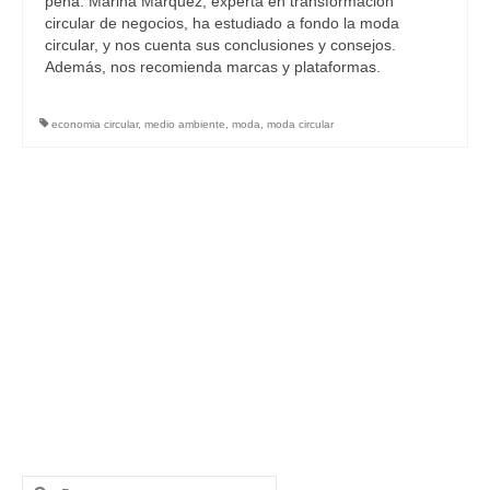
pena. Marina Márquez, experta en transformación
circular de negocios, ha estudiado a fondo la moda
circular, y nos cuenta sus conclusiones y consejos.
Además, nos recomienda marcas y plataformas.
economia circular
,
medio ambiente
,
moda
,
moda circular
Buscar