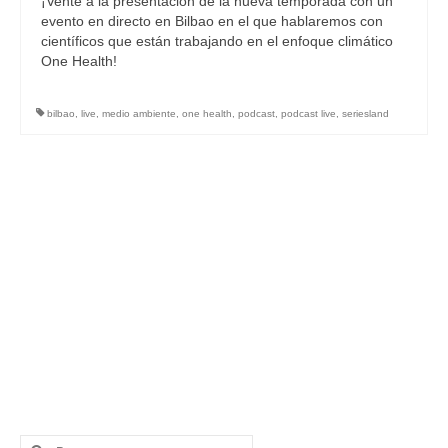
¡Vente a la presentación de la nueva temporada con un
evento en directo en Bilbao en el que hablaremos con
científicos que están trabajando en el enfoque climático
One Health!
bilbao
,
live
,
medio ambiente
,
one health
,
podcast
,
podcast live
,
seriesland
Buscar