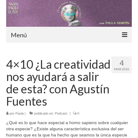
Menú
Inicio
4×10 ¿La creatividad
4
Blog
MAR 2026
nos ayudará a salir
¿Cómo hemos llegado hasta aquí?
de esta? con Agustín
Moda consciente
Fuentes
Alimentación sostenible
por
Paula
|
publicado en:
Podcast
|
0
Nómadas digitales
¿Qué es lo que hace especial a homo sapiens sobre cualquier
Especiales
otra especie? ¿Existe alguna característica exclusiva del ser
humano que es la que ha hecho que seamos la única especie