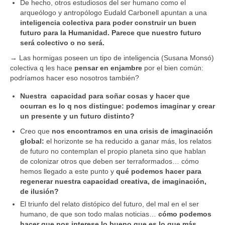
De hecho, otros estudiosos del ser humano como el
arqueólogo y antropólogo Eudald Carbonell apuntan a una
inteligencia colectiva para poder construir un buen
futuro para la Humanidad. Parece que nuestro futuro
será colectivo o no será.
→
Las hormigas poseen un tipo de inteligencia (Susana Monsó)
colectiva q les hace
pensar en enjambre
por el bien común:
podríamos hacer eso nosotros también?
Nuestra capacidad para soñar cosas y hacer que
ocurran es lo q nos distingue: podemos imaginar y crear
un presente y un futuro distinto?
Creo que
nos encontramos en una crisis de imaginación
global:
el horizonte se ha reducido a ganar más, los relatos
de futuro no contemplan el propio planeta sino que hablan
de colonizar otros que deben ser terraformados… cómo
hemos llegado a este punto y
qué podemos hacer para
regenerar nuestra capacidad creativa, de imaginación,
de ilusión?
El triunfo del relato distópico del futuro, del mal en el ser
humano, de que son todo malas noticias…
cómo podemos
hacer que nos interese lo bueno que es lo que más