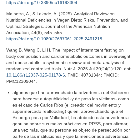
https://doi.org/10.3390/nu16193304
Malhotra, A., & Lakade, A. (2025). Analytical Review on
Nutritional Deficiencies in Vegan Diets: Risks, Prevention, and
Optimal Strategies. Journal of the American Nutrition
Association, 44(6), 545–555.
https://doi.org/10.1080/27697061.2025.2461218
Wang B, Wang C, Li H. The impact of intermittent fasting on
body composition and cardiometabolic outcomes in overweight
and obese adults: a systematic review and meta-analysis of
randomized controlled trials. Nutr J. 2025 Jul 30;24(1):120. doi:
10.1186/s12937-025-01178-6
. PMID: 40731344; PMCID:
PMC12309044.
algunos que han aprovechado la advertencia del Gobierno
para hacerse autopublicidad -y de paso las víctimas- como
es el caso de Carlos Ríos (el creador del movimiento y
supermercado realfooding) quien, aprovechando que el
Pisuerga pasa por Valladolid, ha atribuido esta advertencia
genuina sobre sus malas prácticas en RRSS, para afirmar,
una vez más, que su persona es objeto de persecución por
parte de las instituciones y que la mencionada advertencia