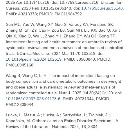
2025 Apr 10;17(4):c216. doi: 10.7759/cureus.c216. Erratum for:
Cureus. 2023 Feb 18;15(2):e35148. doi:
10.7759/cureus.35148
.
PMID: 40213378; PMCID: PMC11984792
Sun ML, Yao W, Wang XY, Gao S, Varady KA, Forslund SK,
Zhang M, Shi ZY, Cao F, Zou BJ, Sun MH, Liu KX, Bao Q, Xu J,
Qin X, Xiao Q, Wu L, Zhao YH, Zhang DY, Wu QJ, Gong TT.
Intermittent fasting and health outcomes: an umbrella review of
systematic reviews and meta-analyses of randomised controlled
trials. EClinicalMedicine. 2024 Mar 11;70:102519. doi:
10.1016/j.eclinm.2024.102519
. PMID: 38500840; PMCID:
PMC10945168.
Wang B, Wang C, Li H. The impact of intermittent fasting on
body composition and cardiometabolic outcomes in overweight
and obese adults: a systematic review and meta-analysis of
randomized controlled trials. Nutr J. 2025 Jul 30;24(1):120. doi:
10.1186/s12937-025-01178-6
. PMID: 40731344; PMCID:
PMC12309044.
Łucka, I.; Mazur, A.; Łucka, A.; Sarzyńska, I.; Trojniak, J.;
Kopańska, M. Orthorexia as an Eating Disorder Spectrum—A
Review of the Literature. Nutrients 2024, 16, 3304.