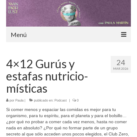
Menú
Inicio
4×12 Gurús y
24
Blog
MAR 2026
estafas nutricio-
¿Cómo hemos llegado hasta aquí?
místicas
Moda consciente
por
Paula
|
Alimentación sostenible
publicado en:
Podcast
|
0
Si comer menos y espaciar las comidas es mejor para tu
Nómadas digitales
organismo, para tu espíritu, para el planeta y para el bolsillo…
¿por qué no probar a comer cada vez menos, hasta no comer
Especiales
nada en absoluto? ¿Por qué no formar parte de un grupo
secreto al que sólo acceden unos pocos elegidos, el Club Zero,