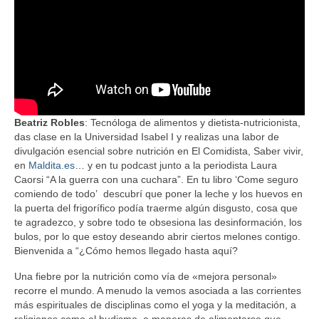
Beatriz Robles
: Tecnóloga de alimentos y dietista-nutricionista,
das clase en la Universidad Isabel I y realizas una labor de
divulgación esencial sobre nutrición en El Comidista, Saber vivir,
en
Maldita.es
… y en tu podcast junto a la periodista Laura
Caorsi “A la guerra con una cuchara”. En tu libro ‘Come seguro
comiendo de todo’ descubrí que poner la leche y los huevos en
la puerta del frigorífico podía traerme algún disgusto, cosa que
te agradezco, y sobre todo te obsesiona las desinformación, los
bulos, por lo que estoy deseando abrir ciertos melones contigo.
Bienvenida a “¿Cómo hemos llegado hasta aquí?
Una fiebre por la nutrición como vía de «mejora personal»
recorre el mundo. A menudo la vemos asociada a las corrientes
más espirituales de disciplinas como el yoga y la meditación, a
religiones como el budismo, a maneras de alimentarse que