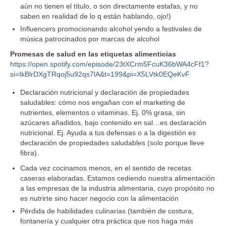
aún no tienen el título, o son directamente estafas, y no
saben en realidad de lo q están hablando, ojo!)
Influencers promocionando alcohol yendo a festivales de
música patrocinados por marcas de alcohol
Promesas de salud en las etiquetas alimenticias
https://open.spotify.com/episode/23tXCrm5FcuK36bWA4cFf1?
si=IkBlrDXgTRqoj5u92qs7lA&t=199&pi=X5LVtk0EQeKvF
Declaración nutricional y declaración de propiedades
saludables: cómo nos engañan con el marketing de
nutrientes, elementos o vitaminas. Ej. 0% grasa, sin
azúcares añadidos, bajo contenido en sal…es declaración
nutricional. Ej. Ayuda a tus defensas o a la digestión es
declaración de propiedades saludables (solo porque lleve
fibra).
Cada vez cocinamos menos, en el sentido de recetas
caseras elaboradas. Estamos cediendo nuestra alimentación
a las empresas de la industria alimentaria, cuyo propósito no
es nutrirte sino hacer negocio con la alimentación
Pérdida de habilidades culinarias (también de costura,
fontanería y cualquier otra práctica que nos haga más