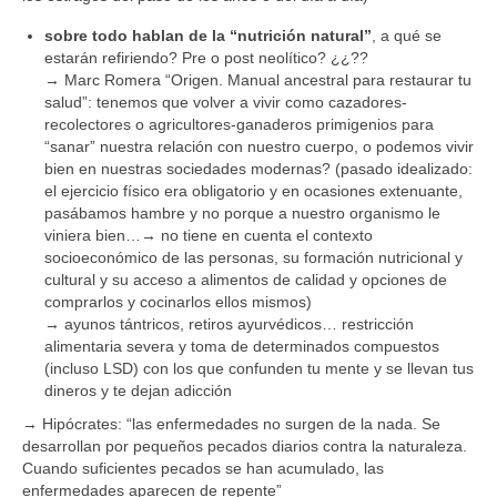
sobre todo hablan de la “nutrición natural”
, a qué se
estarán refiriendo? Pre o post neolítico? ¿¿??
→ Marc Romera “Origen. Manual ancestral para restaurar tu
salud”: tenemos que volver a vivir como cazadores-
recolectores o agricultores-ganaderos primigenios para
“sanar” nuestra relación con nuestro cuerpo, o podemos vivir
bien en nuestras sociedades modernas? (pasado idealizado:
el ejercicio físico era obligatorio y en ocasiones extenuante,
pasábamos hambre y no porque a nuestro organismo le
viniera bien…→ no tiene en cuenta el contexto
socioeconómico de las personas, su formación nutricional y
cultural y su acceso a alimentos de calidad y opciones de
comprarlos y cocinarlos ellos mismos)
→ ayunos tántricos, retiros ayurvédicos… restricción
alimentaria severa y toma de determinados compuestos
(incluso LSD) con los que confunden tu mente y se llevan tus
dineros y te dejan adicción
→ Hipócrates: “las enfermedades no surgen de la nada. Se
desarrollan por pequeños pecados diarios contra la naturaleza.
Cuando suficientes pecados se han acumulado, las
enfermedades aparecen de repente”