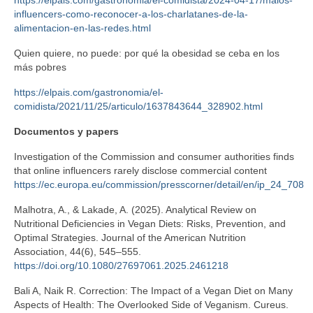
https://elpais.com/gastronomia/el-comidista/2024-04-17/malos-
influencers-como-reconocer-a-los-charlatanes-de-la-
alimentacion-en-las-redes.html
Quien quiere, no puede: por qué la obesidad se ceba en los
más pobres
https://elpais.com/gastronomia/el-
comidista/2021/11/25/articulo/1637843644_328902.html
Documentos y papers
Investigation of the Commission and consumer authorities finds
that online influencers rarely disclose commercial content
https://ec.europa.eu/commission/presscorner/detail/en/ip_24_708
Malhotra, A., & Lakade, A. (2025). Analytical Review on
Nutritional Deficiencies in Vegan Diets: Risks, Prevention, and
Optimal Strategies. Journal of the American Nutrition
Association, 44(6), 545–555.
https://doi.org/10.1080/27697061.2025.2461218
Bali A, Naik R. Correction: The Impact of a Vegan Diet on Many
Aspects of Health: The Overlooked Side of Veganism. Cureus.