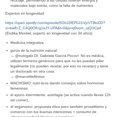
reciclaje, permitiendo a las células obtener energía y
materiales bajo estrés, como la falta de nutrientes.
Expertos en longevidad
https://open.spotify.com/episode/5GhJ2fEP0J1iVjzVTBtsDD?
si=bwErZ_C4Q0OKrg1aJY-UPA&t=0&pi=q0vom_ojQOCp4
(Endika Montiel, experto en longevidad con 34 años)
Medicina integrativa
gurús de la nutrición natural:
→ @nutrigabi Dr. Gabriela García Pocoví. No es médica,
utilizan términos genéricos para que no les puedan pillar
legalmente (no pueden recetar, por eso no recetan) y tiene
un doctorado en otra cosa
→ @marcelitefitness
MACHISMO: nutri-bros dando consejos sobre hormonas
femeninas
el ayuno intermitente: autofagia (se activa cuando llevas 12h
sin comer),
el veganismo: propuesta ética pero también proselitismo y
comercio con tus buenas intenciones + consumo de
ultraprocesados? Vegano vs carnívoro