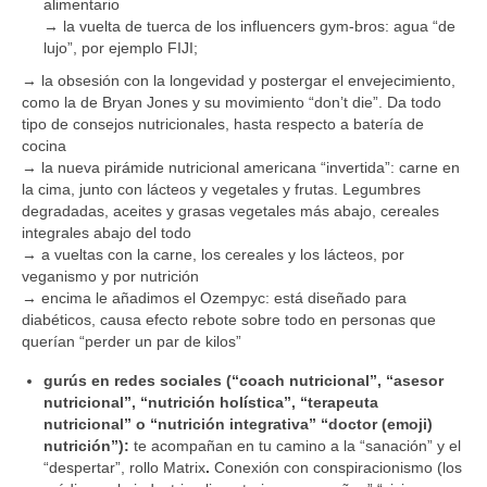
alimentario
→ la vuelta de tuerca de los influencers gym-bros: agua “de
lujo”, por ejemplo FIJI;
→ la obsesión con la longevidad y postergar el envejecimiento,
como la de Bryan Jones y su movimiento “don’t die”. Da todo
tipo de consejos nutricionales, hasta respecto a batería de
cocina
→ la nueva pirámide nutricional americana “invertida”: carne en
la cima, junto con lácteos y vegetales y frutas. Legumbres
degradadas, aceites y grasas vegetales más abajo, cereales
integrales abajo del todo
→ a vueltas con la carne, los cereales y los lácteos, por
veganismo y por nutrición
→ encima le añadimos el Ozempyc: está diseñado para
diabéticos, causa efecto rebote sobre todo en personas que
querían “perder un par de kilos”
gurús en redes sociales (“coach nutricional”, “asesor
nutricional”, “nutrición holística”, “terapeuta
nutricional” o “nutrición integrativa” “doctor (emoji)
nutrición”):
te acompañan en tu camino a la “sanación” y el
“despertar”, rollo Matrix
.
Conexión con conspiracionismo (los