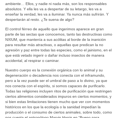
ambiente… Ellos, y nadie ni nada más, son los responsables
absolutos. Y ella les va a despertar de su letargo, les va a
enseñar la verdad, les va a iluminar. Ya nunca más sufrirán. Y
despertarán al resto. ¿Te suena de algo?
El control férreo de aquello que ingerimos aparece en gran
parte de las sectas que conocemos, tanto las destructivas como
NXIUM, que mantenía a sus acólitas al borde de la inanición
para resultar más atractivas, o aquellas que predican la no
agresión y paz entre todas las especies, como el jainismo, en el
que está vetado ingerir o dañar incluso insectos de manera
accidental, al respirar o caminar.
Nuestro cuerpo es la conexión orgánica con lo animal y su
degeneración o decadencia nos conecta con el inframundo,
pero a la vez puede ser el umbral de paso a lo divino, ya que
nos conecta con el espíritu, si somos capaces de purificarlo.
Todas las religiones incluyen ritos de purificación que restringen
ciertos alimentos considerados impuros en ciertos momentos, y
si bien estas limitaciones tienen mucho que ver con momentos
históricos en los que la ecología o la sanidad impedían la
producción o el consumo de ciertos animales, sobre todo, como
nos cuenta el antropólogo Marvin Harris en “Bueno para