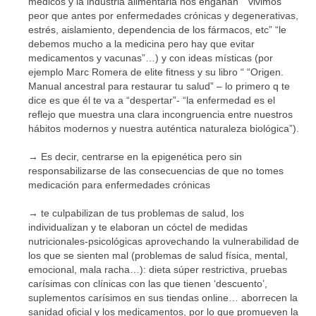
médicos y la industria alimentaria nos engañan” “vivimos
peor que antes por enfermedades crónicas y degenerativas,
estrés, aislamiento, dependencia de los fármacos, etc” “le
debemos mucho a la medicina pero hay que evitar
medicamentos y vacunas”…) y con ideas místicas (por
ejemplo Marc Romera de elite fitness y su libro “ “Origen.
Manual ancestral para restaurar tu salud” – lo primero q te
dice es que él te va a “despertar”- “la enfermedad es el
reflejo que muestra una clara incongruencia entre nuestros
hábitos modernos y nuestra auténtica naturaleza biológica”).
→ Es decir, centrarse en la epigenética pero sin
responsabilizarse de las consecuencias de que no tomes
medicación para enfermedades crónicas
→
te culpabilizan de tus problemas de salud, los
individualizan y te elaboran un cóctel de medidas
nutricionales-psicológicas aprovechando la vulnerabilidad de
los que se sienten mal (problemas de salud física, mental,
emocional, mala racha…): dieta súper restrictiva, pruebas
carísimas con clínicas con las que tienen ‘descuento’,
suplementos carísimos en sus tiendas online… aborrecen la
sanidad oficial y los medicamentos, por lo que promueven la