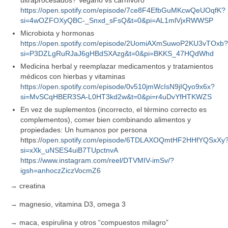
https://open.spotify.com/episode/7ce8F4EfbGuMKcwQeUOqfK?
si=4wOZFOXyQBC-_Snxd_sFsQ&t=0&pi=AL1mlVjxRWWSP
Microbiota y hormonas
https://open.spotify.com/episode/2UomiAXmSuwoP2KU3vTOxb?
si=P3DZLgRuRJaJ6gHBdSXAzg&t=0&pi=BKKS_47HQdWhd
Medicina herbal y reemplazar medicamentos y tratamientos
médicos con hierbas y vitaminas
https://open.spotify.com/episode/0v510jmWcIsN9jIQyo9x6x?
si=MvSCqHBER3SA-L0HT3kd2w&t=0&pi=r4uDvYfHTKWZS
En vez de suplementos (incorrecto, el término correcto es
complementos), comer bien combinando alimentos y
propiedades: Un humanos por persona
https://
open.spotify.com/episode/6TDLAXOQmtHF2HHfYQSxXy
si=xXk_uNSES4uiB7TUpctnvA
https://www.instagram.com/reel/DTVMIV-imSv/?
igsh=anhoczZiczVocmZ6
→ creatina
→ magnesio, vitamina D3, omega 3
→ maca, espirulina y otros “compuestos milagro”