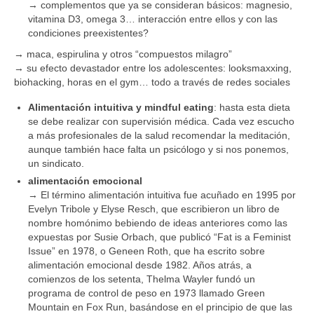
→ complementos que ya se consideran básicos: magnesio,
vitamina D3, omega 3… interacción entre ellos y con las
condiciones preexistentes?
→ maca, espirulina y otros “compuestos milagro”
→ su efecto devastador entre los adolescentes: looksmaxxing,
biohacking, horas en el gym… todo a través de redes sociales
Alimentación intuitiva y mindful eating
: hasta esta dieta
se debe realizar con supervisión médica. Cada vez escucho
a más profesionales de la salud recomendar la meditación,
aunque también hace falta un psicólogo y si nos ponemos,
un sindicato.
alimentación emocional
→ El término alimentación intuitiva fue acuñado en 1995 por
Evelyn Tribole y Elyse Resch, que escribieron un libro de
nombre homónimo bebiendo de ideas anteriores como las
expuestas por Susie Orbach, que publicó “Fat is a Feminist
Issue” en 1978, o Geneen Roth, que ha escrito sobre
alimentación emocional desde 1982. Años atrás, a
comienzos de los setenta, Thelma Wayler fundó un
programa de control de peso en 1973 llamado Green
Mountain en Fox Run, basándose en el principio de que las