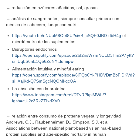
→ reducción en azúcares añadidos, sal, grasas..
→ análisis de sangre antes, siempre consultar primero con
médico de cabecera, luego con nutri
https://youtu.be/oNUuM8Oet8U?si=B_cSQF0JBD-dbH4g
el
mierdómetro de los suplementos
Disruptores endocrinos
https://open.spotify.com/episode/2bf2nsW7mNCED3Hm2A4ytt?
si=UqLS6nE1Q56ZoNYtdumipw
Alimentación intuitiva y mindful eating
https://open.spotify.com/episode/6jTQo6YkPHDVDmBbFlDKVd?
si=XajKd-Q7SmSgcNQOMkqcOA
La obsesión con la proteína
https://www.instagram.com/reel/DTvRPkpiMWL/?
igsh=cjU2c3RkZTIxdXV0
→ relación entre consumo de proteína vegetal y longevidad
Andrews, C.J., Raubenheimer, D., Simpson, S.J. et al.
Associations between national plant-based vs animal-based
protein supplies and age-specific mortality in human