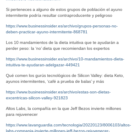
Si perteneces a alguno de estos grupos de población el ayuno
intermitente podría resultar contraproducente y peligroso
https://www.businessinsider.es/archivo/grupos-personas-no-
deben-practicar-ayuno-intermitente-868781
Los 10 mandamientos de la dieta intuitiva que te ayudarán a
perder peso: la ‘no’ dieta que recomiendan los expertos
https://www.businessinsider.es/archivo/10-mandamientos-dieta-
intuitiva-te-ayudaran-adelgazar-449421
Qué comen los gurús tecnológicos de Silicon Valley: dieta Keto,
ayunos intermitentes, ‘café a prueba de balas’ y más
https://www.businessinsider.es/archivo/estas-son-dietas-
excentricas-silicon-valley-921823
Altos Labs, la compañía en la que Jeff Bezos invierte millones
para rejuvenecer
https://www.lavanguardia.com/tecnologia/20220123/8006103/altos-
labs-compania-invierte-millones-jeff-bezos-rejuvenecer-