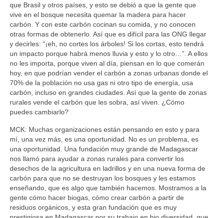
que Brasil y otros países, y esto se debió a que la gente que
vive en el bosque necesita quemar la madera para hacer
carbón. Y con este carbón cocinan su comida, y no conocen
otras formas de obtenerlo. Así que es difícil para las ONG llegar
y decirles: “¡eh, no cortes los árboles! Si los cortas, esto tendrá
un impacto porque habrá menos lluvia y esto y lo otro…”. A ellos
no les importa, porque viven al día, piensan en lo que comerán
hoy, en que podrían vender el carbón a zonas urbanas donde el
70% de la población no usa gas ni otro tipo de energía, usa
carbón, incluso en grandes ciudades. Así que la gente de zonas
rurales vende el carbón que les sobra, así viven. ¿Cómo
puedes cambiarlo?
MCK: Muchas organizaciones están pensando en esto y para
mí, una vez más, es una oportunidad. No es un problema, es
una oportunidad. Una fundación muy grande de Madagascar
nos llamó para ayudar a zonas rurales para convertir los
desechos de la agricultura en ladrillos y en una nueva forma de
carbón para que no se destruyan los bosques y les estamos
enseñando, que es algo que también hacemos. Mostramos a la
gente cómo hacer biogas, cómo crear carbón a partir de
residuos orgánicos, y esta gran fundación que es muy
prestigiosa en Madagascar por su trabajo en bio diversidad, que