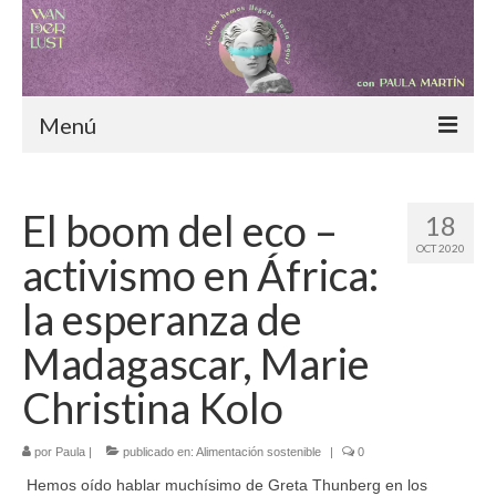
Menú
Inicio
El boom del eco –
18
Blog
OCT 2020
activismo en África:
¿Cómo hemos llegado hasta aquí?
la esperanza de
Moda consciente
Madagascar, Marie
Alimentación sostenible
Christina Kolo
Nómadas digitales
por
Paula
|
publicado en:
Alimentación sostenible
|
0
Especiales
Hemos oído hablar muchísimo de Greta Thunberg en los