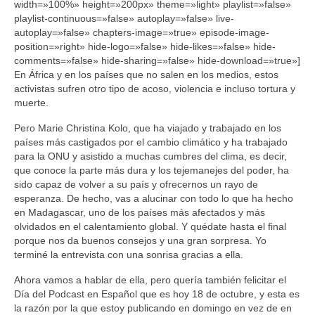
width=»100%» height=»200px» theme=»light» playlist=»false»
playlist-continuous=»false» autoplay=»false» live-
autoplay=»false» chapters-image=»true» episode-image-
position=»right» hide-logo=»false» hide-likes=»false» hide-
comments=»false» hide-sharing=»false» hide-download=»true»]
En África y en los países que no salen en los medios, estos
activistas sufren otro tipo de acoso, violencia e incluso tortura y
muerte.
Pero Marie Christina Kolo, que ha viajado y trabajado en los
países más castigados por el cambio climático y ha trabajado
para la ONU y asistido a muchas cumbres del clima, es decir,
que conoce la parte más dura y los tejemanejes del poder, ha
sido capaz de volver a su país y ofrecernos un rayo de
esperanza. De hecho, vas a alucinar con todo lo que ha hecho
en Madagascar, uno de los países más afectados y más
olvidados en el calentamiento global. Y quédate hasta el final
porque nos da buenos consejos y una gran sorpresa. Yo
terminé la entrevista con una sonrisa gracias a ella.
Ahora vamos a hablar de ella, pero quería también felicitar el
Día del Podcast en Español que es hoy 18 de octubre, y esta es
la razón por la que estoy publicando en domingo en vez de en