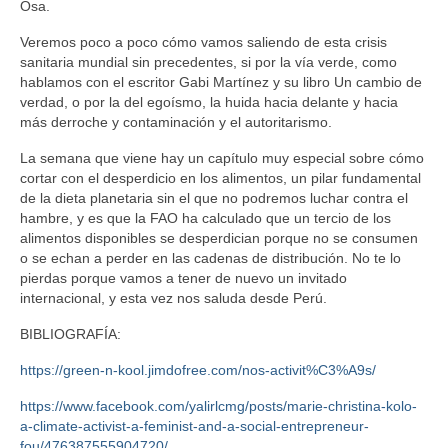
Osa.
Veremos poco a poco cómo vamos saliendo de esta crisis
sanitaria mundial sin precedentes, si por la vía verde, como
hablamos con el escritor Gabi Martínez y su libro Un cambio de
verdad, o por la del egoísmo, la huida hacia delante y hacia
más derroche y contaminación y el autoritarismo.
La semana que viene hay un capítulo muy especial sobre cómo
cortar con el desperdicio en los alimentos, un pilar fundamental
de la dieta planetaria sin el que no podremos luchar contra el
hambre, y es que la FAO ha calculado que un tercio de los
alimentos disponibles se desperdician porque no se consumen
o se echan a perder en las cadenas de distribución. No te lo
pierdas porque vamos a tener de nuevo un invitado
internacional, y esta vez nos saluda desde Perú.
BIBLIOGRAFÍA:
https://green-n-kool.jimdofree.com/nos-activit%C3%A9s/
https://www.facebook.com/yalirlcmg/posts/marie-christina-kolo-
a-climate-activist-a-feminist-and-a-social-entrepreneur-
fou/476387555904720/