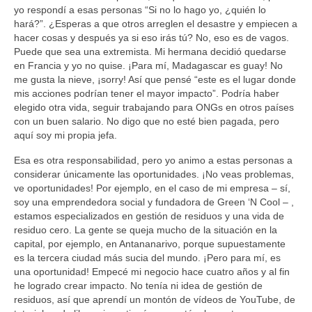
yo respondí a esas personas “Si no lo hago yo, ¿quién lo
hará?”. ¿Esperas a que otros arreglen el desastre y empiecen a
hacer cosas y después ya si eso irás tú? No, eso es de vagos.
Puede que sea una extremista. Mi hermana decidió quedarse
en Francia y yo no quise. ¡Para mí, Madagascar es guay! No
me gusta la nieve, ¡sorry! Así que pensé “este es el lugar donde
mis acciones podrían tener el mayor impacto”. Podría haber
elegido otra vida, seguir trabajando para ONGs en otros países
con un buen salario. No digo que no esté bien pagada, pero
aquí soy mi propia jefa.
Esa es otra responsabilidad, pero yo animo a estas personas a
considerar únicamente las oportunidades. ¡No veas problemas,
ve oportunidades! Por ejemplo, en el caso de mi empresa – sí,
soy una emprendedora social y fundadora de Green ‘N Cool – ,
estamos especializados en gestión de residuos y una vida de
residuo cero. La gente se queja mucho de la situación en la
capital, por ejemplo, en Antananarivo, porque supuestamente
es la tercera ciudad más sucia del mundo. ¡Pero para mí, es
una oportunidad! Empecé mi negocio hace cuatro años y al fin
he logrado crear impacto. No tenía ni idea de gestión de
residuos, así que aprendí un montón de vídeos de YouTube, de