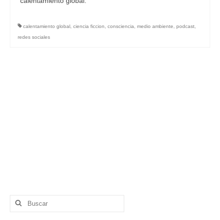
calentamiento global.
calentamiento global
,
ciencia ficcion
,
consciencia
,
medio ambiente
,
podcast
,
redes sociales
Buscar
por: