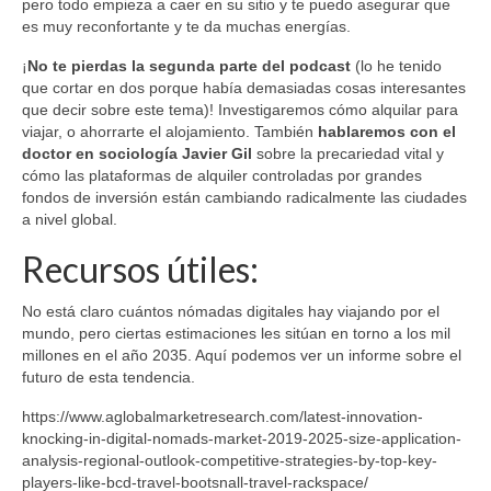
pero todo empieza a caer en su sitio y te puedo asegurar que
es muy reconfortante y te da muchas energías.
¡
No te pierdas la segunda parte del podcast
(lo he tenido
que cortar en dos porque había demasiadas cosas interesantes
que decir sobre este tema)! Investigaremos cómo alquilar para
viajar, o ahorrarte el alojamiento. También
hablaremos con el
doctor en sociología Javier Gil
sobre la precariedad vital y
cómo las plataformas de alquiler controladas por grandes
fondos de inversión están cambiando radicalmente las ciudades
a nivel global.
Recursos útiles:
No está claro cuántos nómadas digitales hay viajando por el
mundo, pero ciertas estimaciones les sitúan en torno a los mil
millones en el año 2035. Aquí podemos ver un informe sobre el
futuro de esta tendencia.
https://www.aglobalmarketresearch.com/latest-innovation-
knocking-in-digital-nomads-market-2019-2025-size-application-
analysis-regional-outlook-competitive-strategies-by-top-key-
players-like-bcd-travel-bootsnall-travel-rackspace/