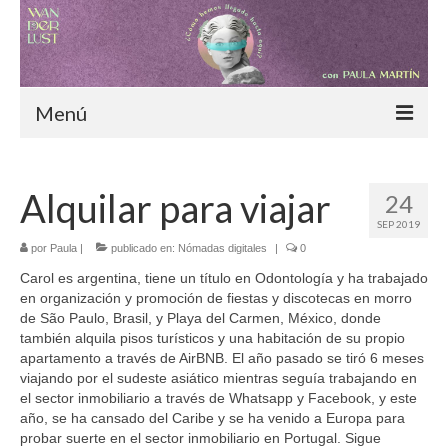
Menú
Inicio
Alquilar para viajar
24
Blog
SEP 2019
¿Cómo hemos llegado hasta aquí?
por
Paula
|
publicado en:
Nómadas digitales
|
0
Carol es argentina, tiene un título en Odontología y ha trabajado
Moda consciente
en organización y promoción de fiestas y discotecas en morro
de São Paulo, Brasil, y Playa del Carmen, México, donde
Alimentación sostenible
también alquila pisos turísticos y una habitación de su propio
apartamento a través de AirBNB. El año pasado se tiró 6 meses
Nómadas digitales
viajando por el sudeste asiático mientras seguía trabajando en
el sector inmobiliario a través de Whatsapp y Facebook, y este
Especiales
año, se ha cansado del Caribe y se ha venido a Europa para
probar suerte en el sector inmobiliario en Portugal. Sigue