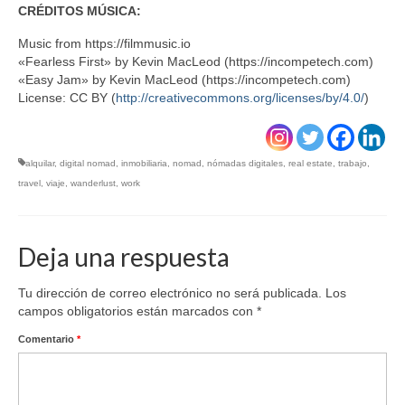
CRÉDITOS MÚSICA:
Music from https://filmmusic.io
«Fearless First» by Kevin MacLeod (https://incompetech.com)
«Easy Jam» by Kevin MacLeod (https://incompetech.com)
License: CC BY (
http://creativecommons.org/licenses/by/4.0/
)
alquilar
,
digital nomad
,
inmobiliaria
,
nomad
,
nómadas digitales
,
real estate
,
trabajo
,
travel
,
viaje
,
wanderlust
,
work
Deja una respuesta
Tu dirección de correo electrónico no será publicada.
Los
campos obligatorios están marcados con
*
Comentario
*