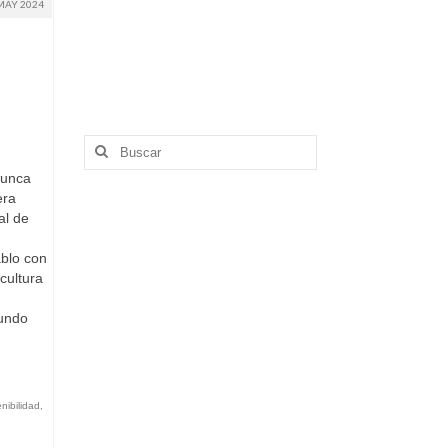
MAY 2024
Buscar
por:
nunca
era
al de
ablo con
cultura
mundo
nibilidad
,