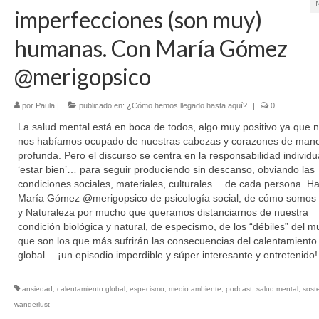
imperfecciones (son muy)
humanas. Con María Gómez
@merigopsico
por
Paula
|
publicado en:
¿Cómo hemos llegado hasta aquí?
|
0
La salud mental está en boca de todos, algo muy positivo ya que 
nos habíamos ocupado de nuestras cabezas y corazones de man
profunda. Pero el discurso se centra en la responsabilidad individu
‘estar bien’… para seguir produciendo sin descanso, obviando las
condiciones sociales, materiales, culturales… de cada persona. H
María Gómez @merigopsico de psicología social, de cómo somos 
y Naturaleza por mucho que queramos distanciarnos de nuestra
condición biológica y natural, de especismo, de los “débiles” del 
que son los que más sufrirán las consecuencias del calentamiento
global… ¡un episodio imperdible y súper interesante y entretenido!
ansiedad
,
calentamiento global
,
especismo
,
medio ambiente
,
podcast
,
salud mental
,
soste
wanderlust