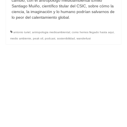
cambio, con el antropólogo medioambiental Emilio
Santiago Muiño, científico titular del CSIC, sobre cómo la
ciencia, la imaginación y lo humano podrían salvarnos de
lo peor del calentamiento global.
antonio turiel
,
antropologia medioambiental
,
como hemos llegado hasta aqui
,
medio ambiente
,
peak oil
,
podcast
,
sostenibilidad
,
wanderlust