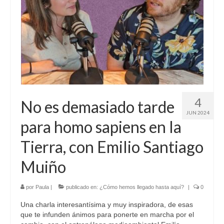
Sobre mí
Contacto
4
No es demasiado tarde
JUN 2024
para homo sapiens en la
Tierra, con Emilio Santiago
Muiño
por
Paula
|
publicado en:
¿Cómo hemos llegado hasta aquí?
|
0
Una charla interesantísima y muy inspiradora, de esas
que te infunden ánimos para ponerte en marcha por el