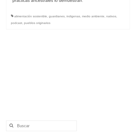
prácticas ancestrales lo demuestran.
alimentación sostenible
,
guardianes
,
indigenas
,
medio ambiente
,
nativos
,
podcast
,
pueblos originarios
Buscar
por: