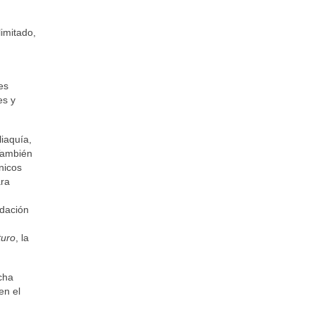
imitado,
es
es y
liaquía,
También
nicos
ara
ndación
turo
, la
acha
en el