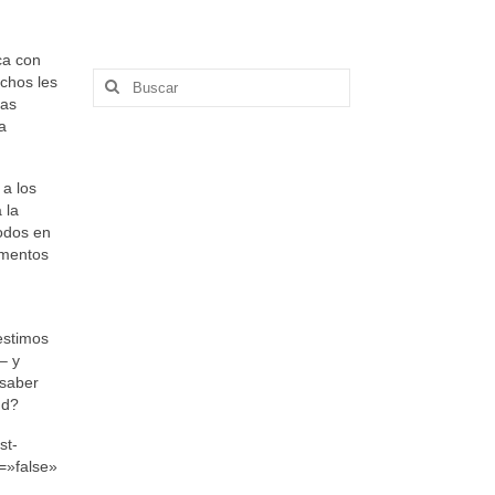
ca con
Buscar
chos les
por:
tas
a
a los
 la
modos en
limentos
estimos
– y
 saber
ud?
st-
=»false»