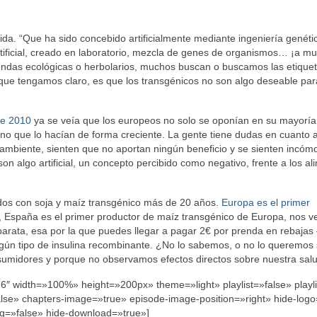
ida. “Que ha sido concebido artificialmente mediante ingeniería genéti
ificial, creado en laboratorio, mezcla de genes de organismos… ¡a mu
endas ecológicas o herbolarios, muchos buscan o buscamos las etique
go que tengamos claro, es que los transgénicos no son algo deseable par
de 2010
ya se veía que los europeos no solo se oponían en su mayoría 
o que lo hacían de forma creciente. La gente tiene dudas en cuanto a
oambiente, sienten que no aportan ningún beneficio y se sienten incó
on algo artificial, un concepto percibido como negativo, frente a los a
dos con soja y maíz transgénico más de 20 años.
Europa es el primer
, España es el primer productor de maíz transgénico de Europa, nos v
arata, esa por la que puedes llegar a pagar 2€ por prenda en rebajas 
lgún tipo de insulina recombinante. ¿No lo sabemos, o no lo queremos
umidores y porque no observamos efectos directos sobre nuestra sal
″ width=»100%» height=»200px» theme=»light» playlist=»false» playli
alse» chapters-image=»true» episode-image-position=»right» hide-logo
ng=»false» hide-download=»true»]