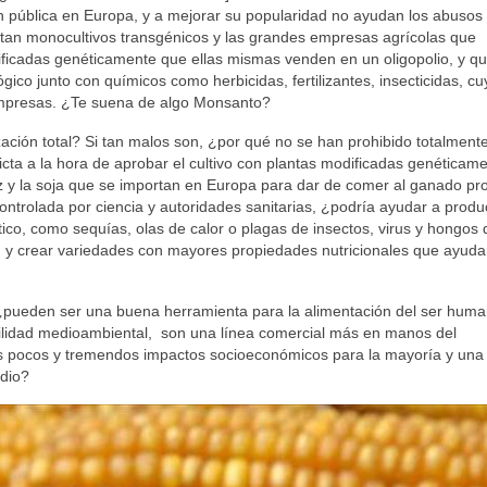
n pública en Europa, y a mejorar su popularidad no ayudan los abusos
antan monocultivos transgénicos y las grandes empresas agrícolas que
ficadas genéticamente que ellas mismas venden en un oligopolio, y q
co junto con químicos como herbicidas, fertilizantes, insecticidas, cu
empresas. ¿Te suena de algo Monsanto?
ción total? Si tan malos son, ¿por qué no se han prohibido totalmente
ta a la hora de aprobar el cultivo con plantas modificadas genéticam
íz y la soja que se importan en Europa para dar de comer al ganado p
ntrolada por ciencia y autoridades sanitarias, ¿podría ayudar a produ
tico, como sequías, olas de calor o plagas de insectos, virus y hongos
, y crear variedades con mayores propiedades nutricionales que ayuda
 ¿pueden ser una buena herramienta para la alimentación del ser huma
abilidad medioambiental, son una línea comercial más en manos del
 pocos y tremendos impactos socioeconómicos para la mayoría y una 
edio?