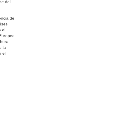
me del
encia de
íses
 el
 Europea
ahora
e la
 el