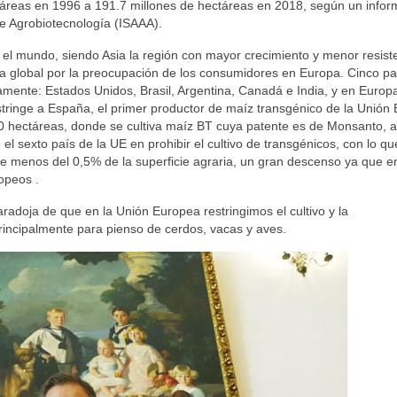
táreas en 1996 a 191.7 millones de hectáreas en 2018, según un infor
de Agrobiotecnología (ISAAA).
o el mundo, siendo Asia la región con mayor crecimiento y menor resist
a global por la preocupación de los consumidores en Europa. Cinco pa
amente: Estados Unidos, Brasil, Argentina, Canadá e India, y en Europa
stringe a España, el primer productor de maíz transgénico de la Unión
00 hectáreas, donde se cultiva maíz BT cuya patente es de Monsanto, 
l sexto país de la UE en prohibir el cultivo de transgénicos, con lo qu
e menos del 0,5% de la superficie agraria, un gran descenso ya que en
opeos .
radoja de que en la Unión Europea restringimos el cultivo y la
incipalmente para pienso de cerdos, vacas y aves.