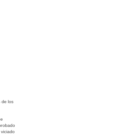
 de los
de
mprobado
viciado