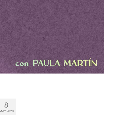
8
MAY 2020