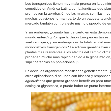
Los transgénicos tienen muy mala prensa en la opinió
cometidos en América Latina por latifundistas que pl
promueven la aprobación de las mismas semillas modi
muchas ocasiones forman parte de un paquete tecnológi
mercado también controla este mismo oligopolio de 
Y sin embargo, ¿cuánto hay de cierto en esta demoniza
mundo entero? ¿Por qué la Unión Europea es tan estric
suelo europeo, y sin embargo casi la totalidad del ma
monocultivos transgénicos? La edición genética bien co
plantas más resistentes a los efectos del cambio climá
propagan mucho más rápido debido a la globalización
suplir carencias en poblaciones
[i]
?
Es decir, los organismos modificados genéticamente,
otras aplicaciones si se usan con bioética y respons
agribusiness
que genera grandes beneficios para unos
ecológica gigantesca, o puede haber un punto interm