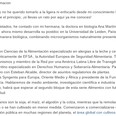
rmacion
no he querido tomarlo a la ligera ni enfocarlo desde mi conocimiento l
 el principio, ¡si llevas un rato por aquí ya me conoces!
vistados, he contado con mi hermana, la doctora en biología Ana Martín
e ahora mismo desarrolla su postdoc en la Universidad de Leiden, País
e manera biológica, combinando microorganismos naturalmente present
Ciencias de la Alimentación especializado en alergias a la leche y ce
icamente de EFSA , la Autoridad Europea de Seguridad Alimentaria. 
anismos y miembro de la Red por una América Latina Libre de Transgé
entino especializado en Derechos Humanos y Soberanía Alimentaria. P
vo con Esteban Alcalde, director de asuntos regulatorios de plantas
a Syngenta para Europa, Oriente Medio y África y presidente de la Fu
a. Hablaremos de medio ambiente, investigación científica e industria
ión, habrá que esperar al segundo bloque de esta serie
Alimentos con fu
lud.
arios son la soja, el maíz, el algodón y la colza, mientras que la remol
tivan o se han cultivado en menor medida. Comenzaron a comercializarse 
ión pública en muchas regiones del planeta, el
área global con cultivos