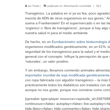
por
Paula
|
publicado en:
Alimentación sostenible
|
0
Transgénico. La palabra en sí ya es fea, poco agradec
mezcla de ADN de otros organismos en sus genes.” Art
suena a Frankenstein! En el supermercado o en las ti
‘orgánico’ o ‘libre de transgénicos’, porque si hay al
nuestra salud ni para el medio ambiente.
De hecho, en un
Eurobarómetro sobre biotecnología 
organismos modificados genéticamente, en un 61%, sin
seguridad de los transgénicos para la salud y el medi
general con el concepto. Influye la percepción de que s
‘naturales’, un valor positivo.
Y sin embargo, llevamos comiendo animales alimenta
importador mundial de soja modificada genéticamente
con ropa fabricada con algodón transgénico – la más b
prácticamente todos los diabéticos son tratados con a
aunque no nos guste, porque nos conviene como cons
[spreaker type=player resource=»episode_id=26876886
continuous=»false» autoplay=»false» live-autoplay=»f
hide-likes=»false» hide-comments=»false» hide-shari