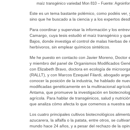
maíz transgénico variedad Mon 810 – Fuente: Agroinfo
Este es un tema bastante polémico, como podéis ver, y 
sino que he buscado a la ciencia y a los expertos desde
Para coordinar y supervisar la información y los entre
Camargo, cuya tesis estudió el maíz transgénico y qu
Bajos, donde investiga el control de malas hierbas d
herbívoros, sin emplear químicos sintéticos.
Me he puesto en contacto con Javier Moreno, Doctor en 
y miembro del panel de Organismos Modificados Genét
con Elizabeth Bravo, doctora en ecología de microorg
(RALLT), y con Marcos Ezequiel Filardi, abogado arg
conocer la posición de la industria, he hablado de nue
modificadas genéticamente en la multinacional agrícol
Antama, que promueve la investigación en biotecnologí
agrícola. Para hablar de transgénicos, salud y nutric
que analiza cómo afecta lo que comemos a nuestra sa
Los cuatro principales cultivos biotecnológicos aliment
azucarera, la alfalfa o la patata, entre otros, se cul
mundo hace 24 años, y a pesar del rechazo de la opin