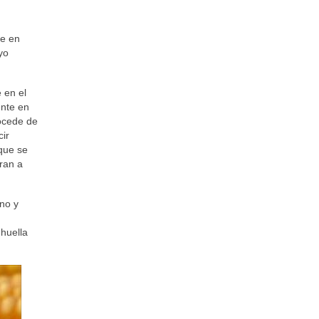
ue en
yo
 en el
ente en
rocede de
cir
 que se
ran a
no y
huella