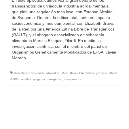
En este episodio, damos voz al gran debate de los
transgénicos: de un lado, la industria agroalimentaria,
que pide una regulación más laxa, con Esteban Alcalde,
de Syngenta. De otro, la crítica total, tanto en impacto
socioeconómico y medioambiental, con Elizabeth Bravo,
de la Red por una América Latina Libre de Transgénicos
(RALLT), y el abogado especializado en soberanía
alimentaria Marcos Ezequiel Filardi. En medio, la
investigación científica, con el miembro del panel de
Organismos Genéticamente Modificados de EFSA, Javier
Moreno.
alimentación sostenible
,
alimentos
,
BASF
,
Bayer
,
Chemchina
,
glifosato
,
GMOs
,
OMGs
,
semillas
,
syngenta
,
transgénico
,
transgénicos