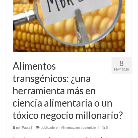
Sobre mí
Contacto
8
Alimentos
MAY 2020
transgénicos: ¿una
herramienta más en
ciencia alimentaria o un
tóxico negocio millonario?
por
Paula
|
publicado en:
Alimentación sostenible
|
0