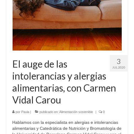
Sobre mí
Contacto
3
El auge de las
JUL 2020
intolerancias y alergias
alimentarias, con Carmen
Vidal Carou
por
Paula
|
publicado en:
Alimentación sostenible
|
0
Hablamos con la especialista en alergias e intolerancias
alimentarias y Catedrática de Nutrición y Bromatología de