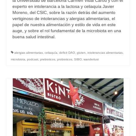
la Universidad de Barcelona Carmen Vidal Carou y con el
experto en intolerancia a la lactosa y celiaquía Javier
Moreno, del CSIC, sobre la razón detrás del aumento
vertiginoso de intolerancias y alergias alimentarias, el
papel de nuestra alimentación y estilo de vida en este
auge, y sobre el rol fundamental de la microbiota en una
buena salud intestinal.
alergias alimentarias
,
celiaquía
,
deficit DAO
,
gluten
,
intolerancias alimentarias
,
microbiota
,
podcast
,
prebioticos
,
probioticos
,
SIBO
,
wanderlust