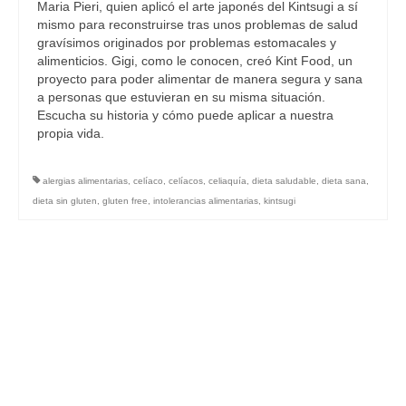
Maria Pieri, quien aplicó el arte japonés del Kintsugi a sí
mismo para reconstruirse tras unos problemas de salud
gravísimos originados por problemas estomacales y
alimenticios. Gigi, como le conocen, creó Kint Food, un
proyecto para poder alimentar de manera segura y sana
a personas que estuvieran en su misma situación.
Escucha su historia y cómo puede aplicar a nuestra
propia vida.
alergias alimentarias
,
celíaco
,
celíacos
,
celiaquía
,
dieta saludable
,
dieta sana
,
dieta sin gluten
,
gluten free
,
intolerancias alimentarias
,
kintsugi