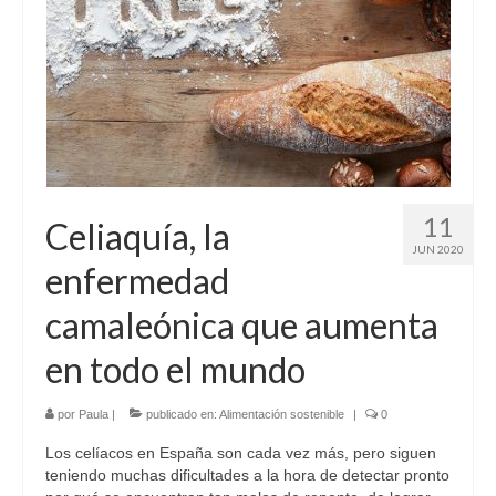
Sobre mí
Contacto
11
Celiaquía, la
JUN 2020
enfermedad
camaleónica que aumenta
en todo el mundo
por
Paula
|
publicado en:
Alimentación sostenible
|
0
Los celíacos en España son cada vez más, pero siguen
teniendo muchas dificultades a la hora de detectar pronto