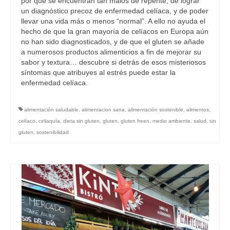
por qué se encuentran tan malos de repente, de lograr
un diagnóstico precoz de enfermedad celíaca, y de poder
llevar una vida más o menos “normal”. A ello no ayuda el
hecho de que la gran mayoría de celíacos en Europa aún
no han sido diagnosticados, y de que el gluten se añade
a numerosos productos alimenticios a fin de mejorar su
sabor y textura… descubre si detrás de esos misteriosos
síntomas que atribuyes al estrés puede estar la
enfermedad celíaca.
alimentación saludable
,
alimentacion sana
,
alimentación sostenible
,
alimentos
,
celíaco
,
celiaquía
,
dieta sin gluten
,
gluten
,
gluten freen
,
medio ambiente
,
salud
,
sin
gluten
,
sostenibilidad