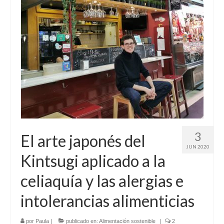
3
El arte japonés del
JUN 2020
Kintsugi aplicado a la
celiaquía y las alergias e
intolerancias alimenticias
por
Paula
|
publicado en:
Alimentación sostenible
|
2