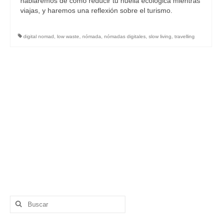
hablaremos de cómo reducir tu huella ecológica mientras
viajas, y haremos una reflexión sobre el turismo.
digital nomad
,
low waste
,
nómada
,
nómadas digitales
,
slow living
,
travelling
Buscar
por: