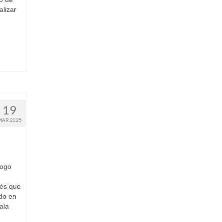
alizar
19
MAR 2025
logo
rés que
ado en
ala