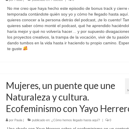
No me creo que haya hecho este episodio de bonus track y cierre
temporada contándote quién soy yo y cómo he llegado hasta aquí
quieres conocer a la persona detrás del podcast, ¡te lo cuento! Ta
quieres saber cómo monté el podcast, qué he aprendido haciéndo
haría mejor y qué no volvería hacer… y por supuesto divagacione
los proyectos creativos, la trampa de la vocación, vivir de tu pasión 
dando tumbos en la vida hasta ir haciendo tu propio camino. Espe
te guste
Mujeres, un puente que une
Naturaleza y cultura.
Ecofeminismo con Yayo Herrer
por
Paula
|
publicado en:
¿Cómo hemos llegado hasta aquí?
|
0
Una charla con Yayo Herrero sobre el ecofeminismo en un context