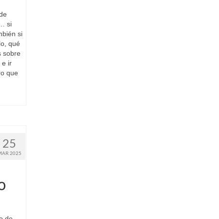
 de
… si
mbién si
lo, qué
s sobre
e ir
ro que
25
MAR 2025
o
o de