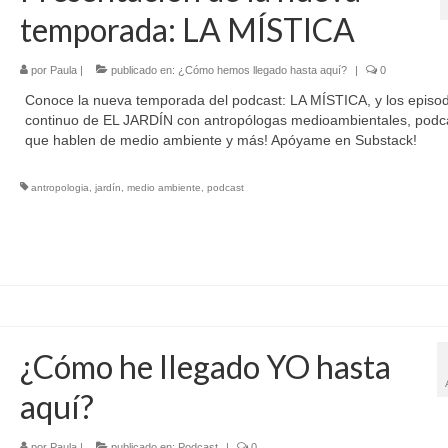
temporada: LA MÍSTICA
por
Paula
|
publicado en:
¿Cómo hemos llegado hasta aquí?
|
0
Conoce la nueva temporada del podcast: LA MÍSTICA, y los episod
continuo de EL JARDÍN con antropólogas medioambientales, podc
que hablen de medio ambiente y más! Apóyame en Substack!
antropologia
,
jardín
,
medio ambiente
,
podcast
¿Cómo he llegado YO hasta
aquí?
por
Paula
|
publicado en:
Podcast
|
0