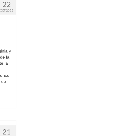
22
OCT 2025
inia y
de la
e la
órico,
a de
21