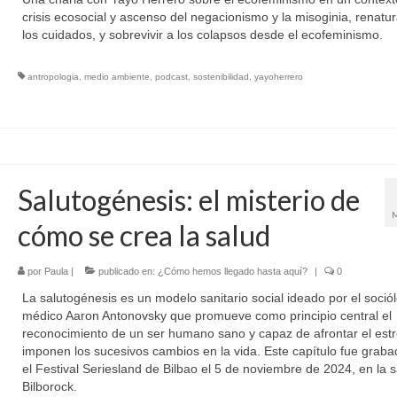
crisis ecosocial y ascenso del negacionismo y la misoginia, renatur
los cuidados, y sobrevivir a los colapsos desde el ecofeminismo.
antropologia
,
medio ambiente
,
podcast
,
sostenibilidad
,
yayoherrero
Salutogénesis: el misterio de
cómo se crea la salud
por
Paula
|
publicado en:
¿Cómo hemos llegado hasta aquí?
|
0
La salutogénesis es un modelo sanitario social ideado por el soció
médico Aaron Antonovsky que promueve como principio central el
reconocimiento de un ser humano sano y capaz de afrontar el est
imponen los sucesivos cambios en la vida. Este capítulo fue grab
el Festival Seriesland de Bilbao el 5 de noviembre de 2024, en la s
Bilborock.