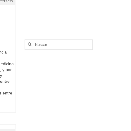
OCT 2025
Buscar
por:
ncia
medicina
, y por
 y
entre
s entre