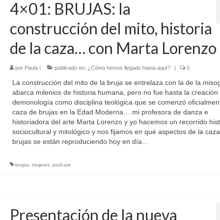
4×01: BRUJAS: la
construcción del mito, historia
de la caza… con Marta Lorenzo
por
Paula
|
publicado en:
¿Cómo hemos llegado hasta aquí?
|
0
La construcción del mito de la bruja se entrelaza con la de la misog
abarca milenios de historia humana, pero no fue hasta la creación 
demonología como disciplina teológica que se comenzó oficialment
caza de brujas en la Edad Moderna… mi profesora de danza e
historiadora del arte Marta Lorenzo y yo hacemos un recorrido hist
sociocultural y mitológico y nos fijamos en qué aspectos de la caz
brujas se están reproduciendo hoy en día…
brujas
,
mujeres
,
podcast
Presentación de la nueva