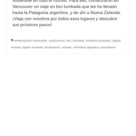
sostenible en todo el mundo. Para ello, comenzaron en
Vancouver un viaje en bici tumbada que les ha llevado
hasta la Patagonia argentina, y de ahí a Nueva Zelanda.
¡Viaja con nosotros por todos esos lugares y descubre
sus próximos pasos!
alimentación sostenible
,
autónomos
,
bici
,
bicicleta
,
bicicleta tumbada
,
digital
nomad
,
digital nomads
,
foodorama
,
nomad
,
nómadas digitales
,
periodismo