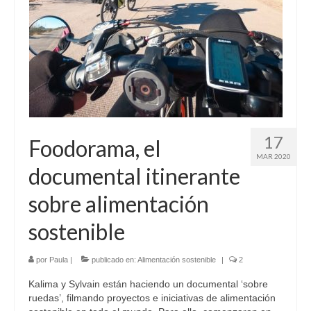
Sobre mí
Contacto
17
Foodorama, el
MAR 2020
documental itinerante
sobre alimentación
sostenible
por
Paula
|
publicado en:
Alimentación sostenible
|
2
Kalima y Sylvain están haciendo un documental ‘sobre
ruedas’, filmando proyectos e iniciativas de alimentación