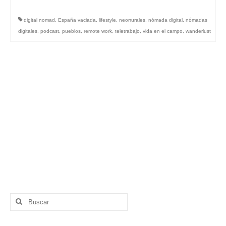
digital nomad
,
España vaciada
,
lifestyle
,
neorrurales
,
nómada digital
,
nómadas
digitales
,
podcast
,
pueblos
,
remote work
,
teletrabajo
,
vida en el campo
,
wanderlust
Buscar
por: