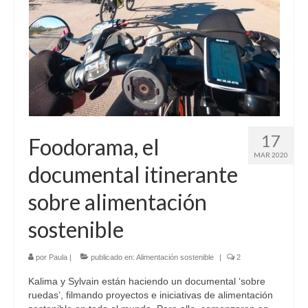
Sobre mí
Contacto
17
Foodorama, el
MAR 2020
documental itinerante
sobre alimentación
sostenible
por
Paula
|
publicado en:
Alimentación sostenible
|
2
Kalima y Sylvain están haciendo un documental ‘sobre
ruedas’, filmando proyectos e iniciativas de alimentación