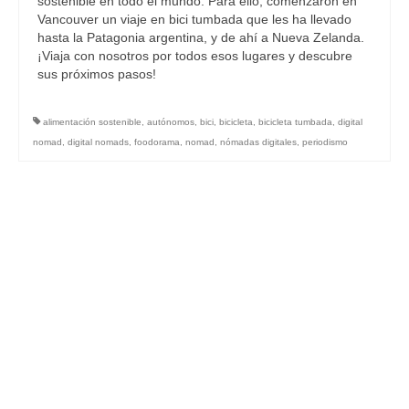
sostenible en todo el mundo. Para ello, comenzaron en
Vancouver un viaje en bici tumbada que les ha llevado
hasta la Patagonia argentina, y de ahí a Nueva Zelanda.
¡Viaja con nosotros por todos esos lugares y descubre
sus próximos pasos!
alimentación sostenible
,
autónomos
,
bici
,
bicicleta
,
bicicleta tumbada
,
digital
nomad
,
digital nomads
,
foodorama
,
nomad
,
nómadas digitales
,
periodismo