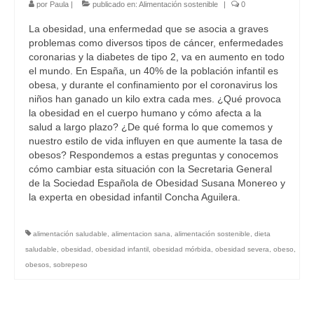
por
Paula
|
publicado en:
Alimentación sostenible
|
0
La obesidad, una enfermedad que se asocia a graves
problemas como diversos tipos de cáncer, enfermedades
coronarias y la diabetes de tipo 2, va en aumento en todo
el mundo. En España, un 40% de la población infantil es
obesa, y durante el confinamiento por el coronavirus los
niños han ganado un kilo extra cada mes. ¿Qué provoca
la obesidad en el cuerpo humano y cómo afecta a la
salud a largo plazo? ¿De qué forma lo que comemos y
nuestro estilo de vida influyen en que aumente la tasa de
obesos? Respondemos a estas preguntas y conocemos
cómo cambiar esta situación con la Secretaria General
de la Sociedad Española de Obesidad Susana Monereo y
la experta en obesidad infantil Concha Aguilera.
alimentación saludable
,
alimentacion sana
,
alimentación sostenible
,
dieta
saludable
,
obesidad
,
obesidad infantil
,
obesidad mórbida
,
obesidad severa
,
obeso
,
obesos
,
sobrepeso