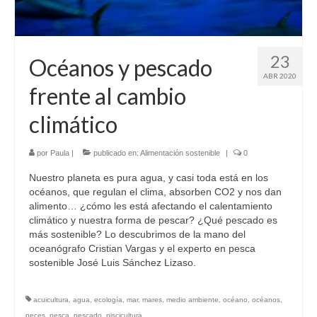
Sobre mí
Contacto
23
Océanos y pescado
ABR 2020
frente al cambio
climático
por
Paula
|
publicado en:
Alimentación sostenible
|
0
Nuestro planeta es pura agua, y casi toda está en los
océanos, que regulan el clima, absorben CO2 y nos dan
alimento… ¿cómo les está afectando el calentamiento
climático y nuestra forma de pescar? ¿Qué pescado es
más sostenible? Lo descubrimos de la mano del
oceanógrafo Cristian Vargas y el experto en pesca
sostenible José Luis Sánchez Lizaso.
acuicultura
,
agua
,
ecología
,
mar
,
mares
,
medio ambiente
,
océano
,
océanos
,
peces
,
pesca
,
pescado
,
piscicultura