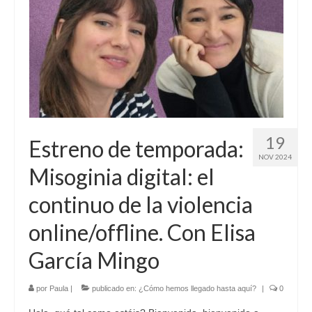
Sobre mí
Contacto
19
Estreno de temporada:
NOV 2024
Misoginia digital: el
continuo de la violencia
online/offline. Con Elisa
García Mingo
por
Paula
|
publicado en:
¿Cómo hemos llegado hasta aquí?
|
0