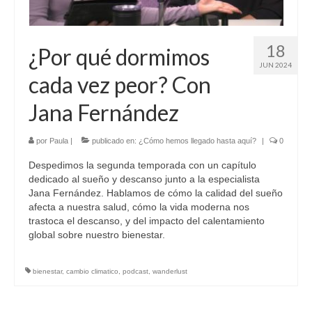
18
¿Por qué dormimos
JUN 2024
cada vez peor? Con
Jana Fernández
por
Paula
|
publicado en:
¿Cómo hemos llegado hasta aquí?
|
0
Despedimos la segunda temporada con un capítulo
dedicado al sueño y descanso junto a la especialista
Jana Fernández. Hablamos de cómo la calidad del sueño
afecta a nuestra salud, cómo la vida moderna nos
trastoca el descanso, y del impacto del calentamiento
global sobre nuestro bienestar.
bienestar
,
cambio climatico
,
podcast
,
wanderlust