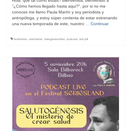
Hola, qué tal como estáis? Bienvenida, bienvenido a
“¿Cómo hemos llegado hasta aquí?”, por si no me
conoces me llamo Paula Martín y soy periodista y
antropóloga, y estoy súper contenta de estar estrenando
una nueva temporada de este, nuestro …
Continuar
feminismo
,
machismo
,
misoginiaonline
,
podcast
,
red pill