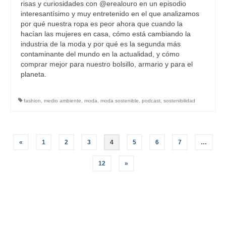
risas y curiosidades con @erealouro en un episodio
interesantísimo y muy entretenido en el que analizamos
por qué nuestra ropa es peor ahora que cuando la
hacían las mujeres en casa, cómo está cambiando la
industria de la moda y por qué es la segunda más
contaminante del mundo en la actualidad, y cómo
comprar mejor para nuestro bolsillo, armario y para el
planeta.
fashion
,
medio ambiente
,
moda
,
moda sostenible
,
podcast
,
sostenibilidad
Navegación
«
1
2
3
4
5
6
7
…
de
12
»
entradas