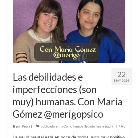
22
Las debilidades e
MAY 2024
imperfecciones (son
muy) humanas. Con María
Gómez @merigopsico
por
Paula
|
publicado en:
¿Cómo hemos llegado hasta aquí?
|
0
La salud mental está en boca de todos, algo muy positivo