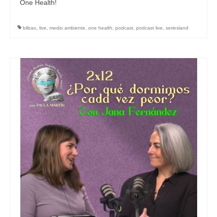
One Health!
bilbao
,
live
,
medio ambiente
,
one health
,
podcast
,
podcast live
,
seriesland