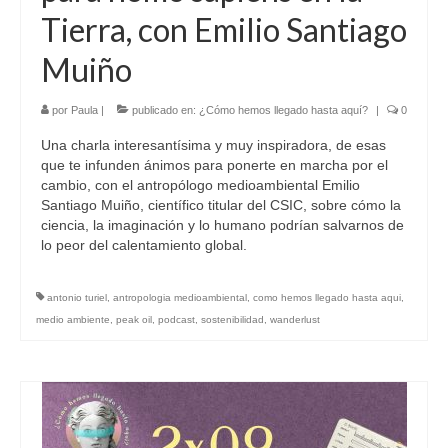
Tierra, con Emilio Santiago
Muiño
por
Paula
|
publicado en:
¿Cómo hemos llegado hasta aquí?
|
0
Una charla interesantísima y muy inspiradora, de esas
que te infunden ánimos para ponerte en marcha por el
cambio, con el antropólogo medioambiental Emilio
Santiago Muiño, científico titular del CSIC, sobre cómo la
ciencia, la imaginación y lo humano podrían salvarnos de
lo peor del calentamiento global.
antonio turiel
,
antropologia medioambiental
,
como hemos llegado hasta aqui
,
medio ambiente
,
peak oil
,
podcast
,
sostenibilidad
,
wanderlust