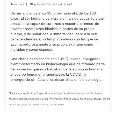
por
Paula
|
publicado en:
Podcast
|
0
De ser ancianos a los 35, a vivir más allá de los 100
años. El ser humano es increíble: ha sido capaz de crear
una ciencia capaz de curarnos a nosotros mismos, de
inventar reemplazos biónicos a partes de su propio
cuerpo, y de soñar con la inmortalidad, pero a la vez
tiene tendencias suicidas y pirómanas con las que se
asoma peligrosamente a su propia extinción como
individuo y como especie.
Una charla apasionante con Luis Quevedo, divulgador
científico formado en biotecnología que ha formado parte
de proyectos que nos hablaban de la evolución humana,
el cuerpo humano, la ciencia tras la COVID, la
emergencia climática o los desarrollos en biotecnología.
#antiaging
,
#antropologia
,
#biotecnologia
,
#calentamientoglobal
,
#colapso
,
#ComoHemosLlegadoHastaAqui
,
#fentanilo
,
#longevidad
,
#medicina
,
#salud
,
medio
ambiente
,
podcast
,
sostenibilidad
,
wanderlust