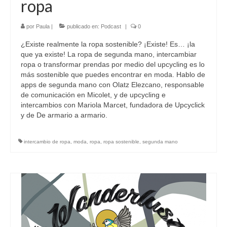
ropa
por
Paula
|
publicado en:
Podcast
|
0
¿Existe realmente la ropa sostenible? ¡Existe! Es… ¡la
que ya existe! La ropa de segunda mano, intercambiar
ropa o transformar prendas por medio del upcycling es lo
más sostenible que puedes encontrar en moda. Hablo de
apps de segunda mano con Olatz Elezcano, responsable
de comunicación en Micolet, y de upcycling e
intercambios con Mariola Marcet, fundadora de Upcyclick
y de De armario a armario.
intercambio de ropa
,
moda
,
ropa
,
ropa sostenible
,
segunda mano