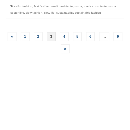
estilo
,
fashion
,
fast fashion
,
medio ambiente
,
moda
,
moda consciente
,
moda
sostenible
,
slow fashion
,
slow life
,
sustainability
,
sustainable fashion
Navegación
«
1
2
3
4
5
6
…
9
de
»
entradas