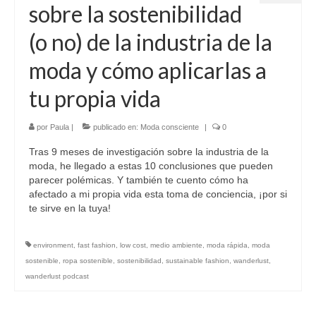
sobre la sostenibilidad
(o no) de la industria de la
moda y cómo aplicarlas a
tu propia vida
por
Paula
|
publicado en:
Moda consciente
|
0
Tras 9 meses de investigación sobre la industria de la
moda, he llegado a estas 10 conclusiones que pueden
parecer polémicas. Y también te cuento cómo ha
afectado a mi propia vida esta toma de conciencia, ¡por si
te sirve en la tuya!
environment
,
fast fashion
,
low cost
,
medio ambiente
,
moda rápida
,
moda
sostenible
,
ropa sostenible
,
sostenibilidad
,
sustainable fashion
,
wanderlust
,
wanderlust podcast