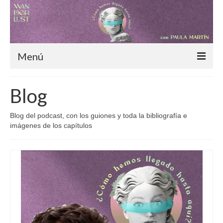
Menú
Inicio
Blog
Blog
Blog del podcast, con los guiones y toda la bibliografía e
¿Cómo hemos llegado hasta aquí?
imágenes de los capítulos
Moda consciente
Alimentación sostenible
Nómadas digitales
Especiales